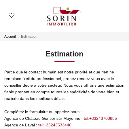
AGENCES
Accueil
Estimation
Nos Agences
Estimation
Notre Histoire
Parce que le contact humain est notre priorité et que rien ne
ESTIMER
remplace l’œil du professionnel, prenez rendez-vous avec le
conseiller dédié à votre secteur. Nous vous offrons une estimation
Estimation En Ligne
fiable prenant en compte toutes les spécificités de votre bien et
Estimation En Présentiel
réalisée dans les meilleurs délais.
Complétez le formulaire ou appelez-nous :
ACHETER
Agence de Château Gontier sur Mayenne :
tel:+33243703885
Agence de Laval :
tel:+33243533440