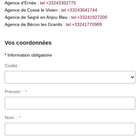
Agence d'Ernée :
tel:+33243302775
LOUER
Agence de Cossé le Vivien :
tel:+33243641744
Agence de Segré en Anjou Bleu :
tel:+33241927200
NOS SERVICES
Agence de Bécon les Granits :
tel:+33241770989
Gestion
Vos coordonnées
Syndic
* Information obligatoire
Civilité :
CONTACT
MON ESPACE
Prénom :
*
Nom :
*