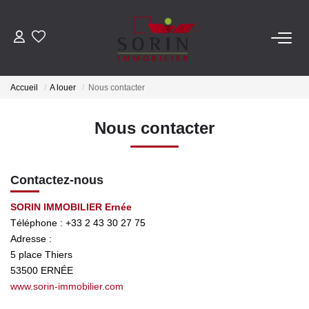
AGENCES
Accueil
A louer
Nous contacter
Nos Agences
Notre Histoire
Nous contacter
ESTIMER
Contactez-nous
Estimation En Ligne
SORIN IMMOBILIER Ernée
Estimation En Présentiel
Téléphone :
+33 2 43 30 27 75
Adresse :
5 place Thiers
ACHETER
53500
ERNÉE
www.sorin-immobilier.com