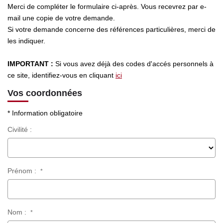
LOUER
Merci de compléter le formulaire ci-après. Vous recevrez par e-
mail une copie de votre demande.
Si votre demande concerne des références particulières, merci de
NOS SERVICES
les indiquer.
Gestion
IMPORTANT :
Si vous avez déjà des codes d'accés personnels à
Syndic
ce site, identifiez-vous en cliquant
ici
Vos coordonnées
CONTACT
* Information obligatoire
Civilité :
MON ESPACE
Prénom :
*
Nom :
*