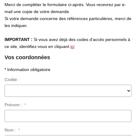
Merci de compléter le formulaire ci-après. Vous recevrez par e-
LOUER
mail une copie de votre demande.
Si votre demande concerne des références particulières, merci de
NOS SERVICES
les indiquer.
Gestion
IMPORTANT :
Si vous avez déjà des codes d'accés personnels à
ce site, identifiez-vous en cliquant
ici
Syndic
Vos coordonnées
* Information obligatoire
CONTACT
Civilité :
MON ESPACE
Prénom :
*
Nom :
*