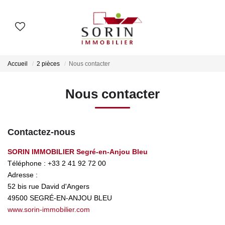
AGENCES
Accueil
2 pièces
Nous contacter
Nos Agences
Nous contacter
Notre Histoire
ESTIMER
Contactez-nous
Estimation En Ligne
SORIN IMMOBILIER Segré-en-Anjou Bleu
Téléphone :
+33 2 41 92 72 00
Estimation En Présentiel
Adresse :
52 bis rue David d'Angers
49500
SEGRÉ-EN-ANJOU BLEU
ACHETER
www.sorin-immobilier.com