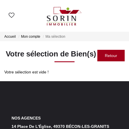
AGENCES
Accueil
Mon compte
Ma sélection
Nos Agences
Votre sélection de Bien(s)
Notre Histoire
Votre sélection est vide !
ESTIMER
Estimation En Ligne
Estimation En Présentiel
ACHETER
NOS AGENCES
14 Place De L'Église, 49370 BÉCON-LES-GRANITS