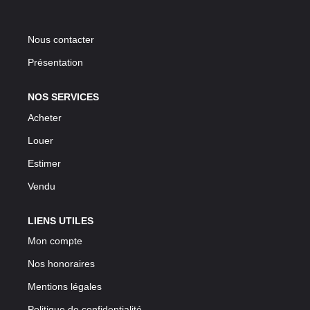
LOUER
Nous contacter
NOS SERVICES
Présentation
Gestion
NOS SERVICES
Syndic
Acheter
Louer
CONTACT
Estimer
Vendu
MON ESPACE
LIENS UTILES
Mon compte
Nos honoraires
Mentions légales
Politique de confidentialité