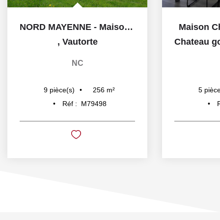
NORD MAYENNE - Maison de caractère à rénover
Maison C
,
Vautorte
Chateau gon
NC
256
m²
9
pièce(s)
5
pièce
Réf :
M79498