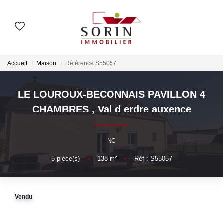
AGENCES
Accueil
Maison
Référence S55057
Nos Agences
Notre Histoire
LE LOUROUX-BECONNAIS PAVILLON 4
CHAMBRES
,
Val d erdre auxence
ESTIMER
NC
Estimation En Ligne
5
pièce(s)
•
138
m²
•
Réf : S55057
Estimation En Présentiel
Vendu
ACHETER