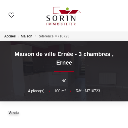
AGENCES
Accueil
Maison
Référence M710723
Nos Agences
Notre Histoire
Maison de ville Ernée - 3 chambres
,
Ernee
ESTIMER
NC
Estimation En Ligne
4
pièce(s)
•
100
m²
•
Réf : M710723
Estimation En Présentiel
Vendu
ACHETER