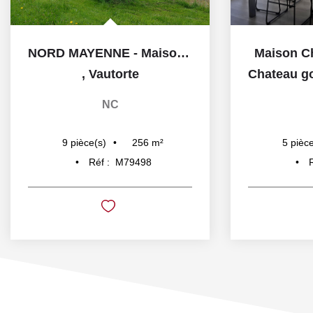
NORD MAYENNE - Maison de caractère à rénover
Maison C
,
Vautorte
Chateau gon
NC
256
m²
9
pièce(s)
5
pièce
Réf :
M79498