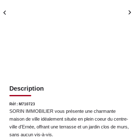
LOUER
NOS SERVICES
Gestion
Syndic
CONTACT
Description
MON ESPACE
Réf : M710723
SORIN IMMOBILIER vous présente une charmante
maison de ville idéalement située en plein coeur du centre-
ville d'Ernée, offrant une terrasse et un jardin clos de murs,
sans aucun vis-à-vis.