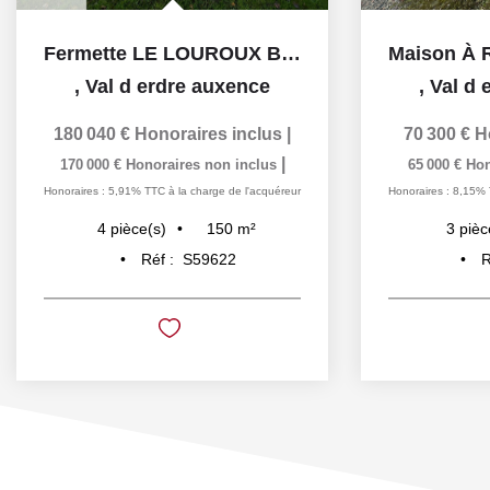
Fermette LE LOUROUX BECONNAIS
,
Val d erdre auxence
,
Val d 
180 040 €
Honoraires inclus
|
70 300 €
H
|
170 000 €
Honoraires non inclus
65 000 €
Hon
Honoraires : 5,91% TTC à la charge de l'acquéreur
Honoraires : 8,15% 
150
m²
4
pièce(s)
3
pièc
Réf :
S59622
R