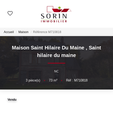
AGENCES
Accueil
Maison
Référence M710818
Nos Agences
Notre Histoire
Maison Saint Hilaire Du Maine
,
Saint
hilaire du maine
ESTIMER
NC
Estimation En Ligne
3
pièce(s)
•
73
m²
•
Réf : M710818
Estimation En Présentiel
Vendu
ACHETER