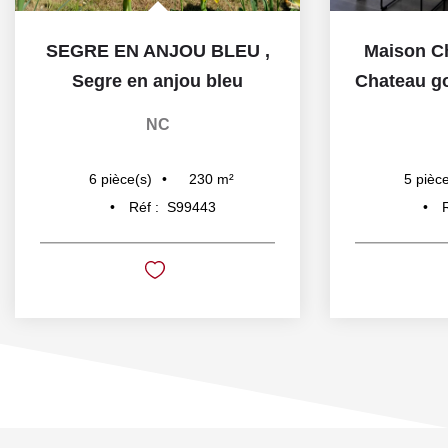
SEGRE EN ANJOU BLEU
,
Maison C
Segre en anjou bleu
Chateau gon
NC
230
m²
6
pièce(s)
5
pièce
Réf :
S99443