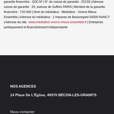
garantie financière : SOCAF | N° de caisse de garantie : 25159 | Adresse
caisse de garantie : 26, avenue de Suffren PARIS | Montant de la garantie
financière : 720 000 | Nom du médiateur : Médiation - Vivons Mieux
Ensemble | Adresse du médiateur : 2 impasse de Beauregard 54000 NANCY
| Adresse du site :
www.mediation-vivons-mieux-ensemble.fr
|
Entreprise
juridiquement et financièrement indépendante
NOS AGENCES
14 Place De L'Église, 49370 BÉCON-LES-GRANITS
Nous contacter