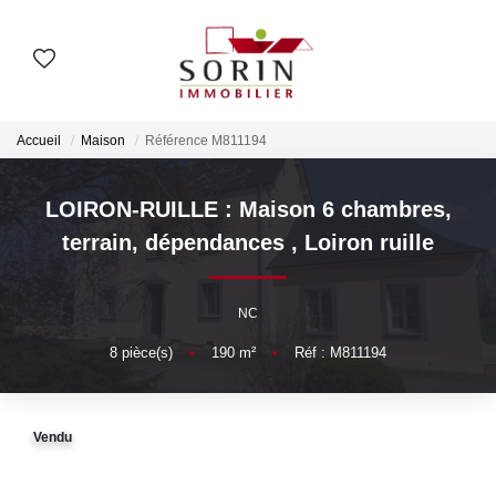
AGENCES
Accueil
Maison
Référence M811194
Nos Agences
Notre Histoire
LOIRON-RUILLE : Maison 6 chambres,
terrain, dépendances
,
Loiron ruille
ESTIMER
NC
Estimation En Ligne
8
pièce(s)
•
190
m²
•
Réf : M811194
Estimation En Présentiel
Vendu
ACHETER