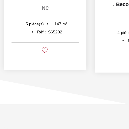
,
Becon
NC
147
m²
5
pièce(s)
Réf :
S65202
4
pièc