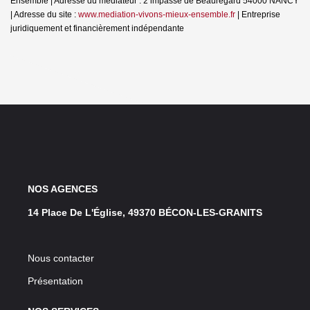
Ensemble | Adresse du médiateur : 2 impasse de Beauregard 54000 NANCY
| Adresse du site :
www.mediation-vivons-mieux-ensemble.fr
|
Entreprise
juridiquement et financièrement indépendante
NOS AGENCES
14 Place De L'Église, 49370 BÉCON-LES-GRANITS
Nous contacter
Présentation