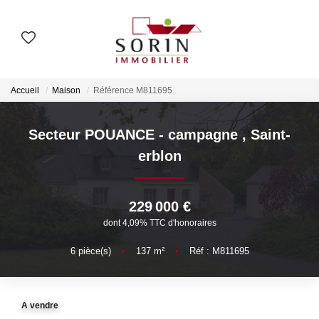
AGENCES
Accueil
Maison
Référence M811695
Nos Agences
Notre Histoire
Secteur POUANCE - campagne
,
Saint-
erblon
ESTIMER
229 000 €
Estimation En Ligne
dont 4,09% TTC d'honoraires
Estimation En Présentiel
6
pièce(s)
•
137
m²
•
Réf : M811695
ACHETER
A vendre