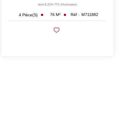
dont 6,22% TTC d'honoraires
76
M²
Réf :
M711882
4
Pièce(s)