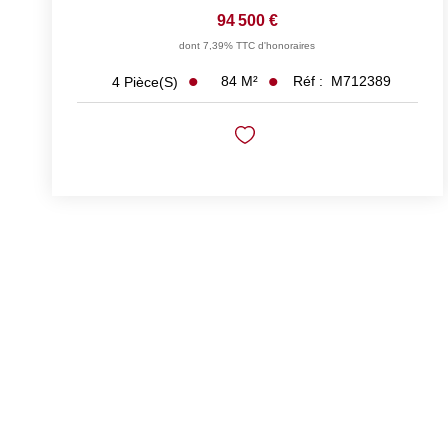
94 500 €
dont 7,39% TTC d'honoraires
84
M²
Réf :
M712389
4
Pièce(s)