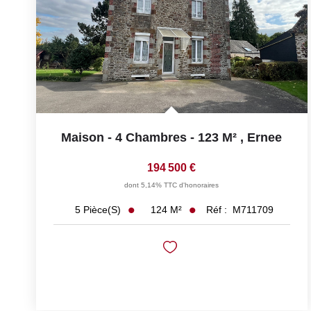
Maison - 4 Chambres - 123 M²
,
Ernee
194 500 €
dont 5,14% TTC d'honoraires
124
M²
Réf :
M711709
5
Pièce(s)