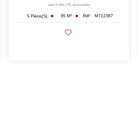
dont 5,16% TTC d'honoraires
95
M²
Réf :
M712387
5
Pièce(s)