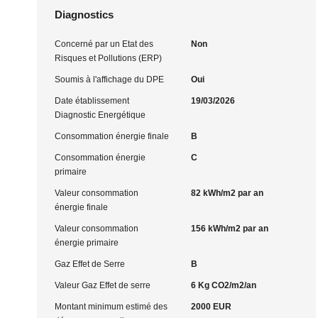
Diagnostics
Concerné par un Etat des
Non
Risques et Pollutions (ERP)
Soumis à l'affichage du DPE
Oui
Date établissement
19/03/2026
Diagnostic Energétique
Consommation énergie finale
B
Consommation énergie
C
primaire
Valeur consommation
82 kWh/m2 par an
énergie finale
Valeur consommation
156 kWh/m2 par an
énergie primaire
Gaz Effet de Serre
B
Valeur Gaz Effet de serre
6 Kg CO2/m2/an
Montant minimum estimé des
2000 EUR