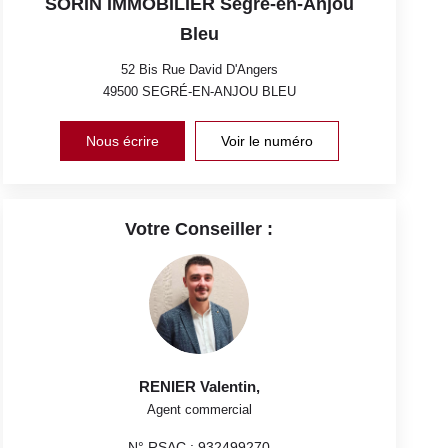
SORIN IMMOBILIER Segré-en-Anjou
Bleu
52 Bis Rue David D'Angers
49500
SEGRÉ-EN-ANJOU BLEU
Nous écrire
Voir le numéro
Votre Conseiller :
RENIER Valentin
,
Agent commercial
N° RSAC : 932499270