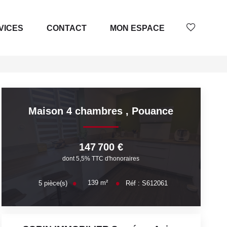
VICES
CONTACT
MON ESPACE
Maison 4 chambres
,
Pouance
147 700 €
dont 5,5% TTC d'honoraires
139
m²
5
pièce(s)
Réf :
S612061