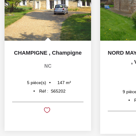
CHAMPIGNE
,
Champigne
,
NC
147
m²
5
pièce(s)
Réf :
S65202
9
pièce