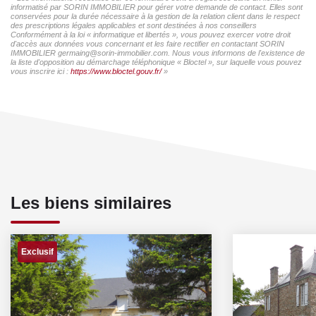
informatisé par SORIN IMMOBILIER pour gérer votre demande de contact. Elles sont
conservées pour la durée nécessaire à la gestion de la relation client dans le respect
des prescriptions légales applicables et sont destinées à nos conseillers
Conformément à la loi « informatique et libertés », vous pouvez exercer votre droit
d'accès aux données vous concernant et les faire rectifier en contactant SORIN
IMMOBILIER germaing@sorin-immobilier.com. Nous vous informons de l'existence de
la liste d'opposition au démarchage téléphonique « Bloctel », sur laquelle vous pouvez
vous inscrire ici :
https://www.bloctel.gouv.fr/
»
Les biens similaires
Exclusif