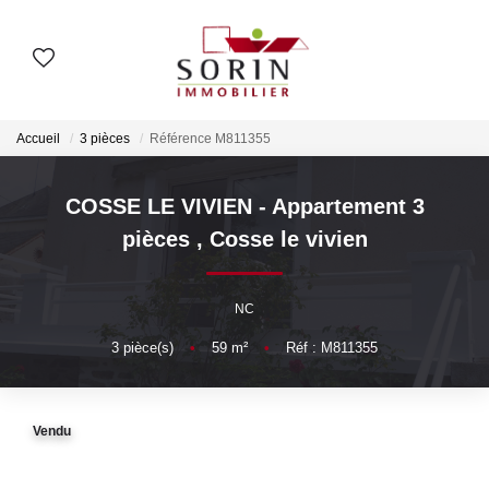
AGENCES
Accueil
3 pièces
Référence M811355
Nos Agences
Notre Histoire
COSSE LE VIVIEN - Appartement 3
pièces
,
Cosse le vivien
ESTIMER
NC
Estimation En Ligne
3
pièce(s)
•
59
m²
•
Réf : M811355
Estimation En Présentiel
Vendu
ACHETER