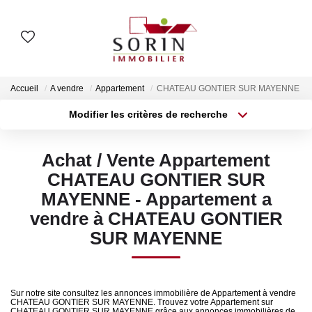
AGENCES
Accueil
A vendre
Appartement
CHATEAU GONTIER SUR MAYENNE
Nos Agences
Modifier les critères de recherche
Type de transaction
Localisation
Notre Histoire
Acheter
Localisation
Achat / Vente Appartement
Type de bien
Surface min
Sélectionnez...
CHATEAU GONTIER SUR
ESTIMER
MAYENNE - Appartement a
Plus de critères
Budget max
Estimation En Ligne
vendre à CHATEAU GONTIER
Estimation En Présentiel
SUR MAYENNE
Créer une alerte
ACHETER
Sur notre site consultez les annonces immobilière de Appartement à vendre
CHATEAU GONTIER SUR MAYENNE. Trouvez votre Appartement sur
CHATEAU GONTIER SUR MAYENNE grâce aux annonces immobilières de