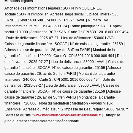
Mentions légales
Affichage des informations légales : SORIN IMMOBILIER Ernée | Raison
sociale : SORIN Immobilier | Adresse siège social : 5 place Thiers - 53500
ERNÉE | Siret : 488.500.174.00039 | RCS : LAVAL | Numero TVA
Intracommunautaire : FR90488500174 | Forme juridique : SARL | Capital
social : 10 000 | Assurance RCP : SAA |
Carte T : CPI 5301 2016 000 009 494
| Date de délivrance : 2025-07-27 | Lieu de délivrance : 53000 LAVAL |
Caisse de garantie financière : SOCAF. | N° de caisse de garantie : 25159 |
Adresse caisse de garantie : 26, av. de Suffren PARIS | Montant de la
garantie financière : 120 000 | Carte G : CPI 5301 2016 000 009 494 | Date
de délivrance : 2025-07-27 | Lieu de délivrance : 53000 LAVAL | Caisse de
garantie financière : SOCAF | N° de caisse de garantie : 25159 | Adresse
caisse de garantie : 26, av. de Suffren PARIS | Montant de la garantie
financière : 240 000 | Carte S : CPI 5301 2016 000 009 494 | Date de
délivrance : 2025-07-27 | Lieu de délivrance : 53000 LAVAL | Caisse de
garantie financière : SOCAF | N° de caisse de garantie : 25159 | Adresse
caisse de garantie : 26, av. de Suffren PARIS | Montant de la garantie
financière : 720 000 | Nom du médiateur : Médiation - Vivons Mieux
Ensemble | Adresse du médiateur : 2 impasse de Beauregard 54000 NANCY
| Adresse du site :
www.mediation-vivons-mieux-ensemble.fr
|
Entreprise
juridiquement et financièrement indépendante