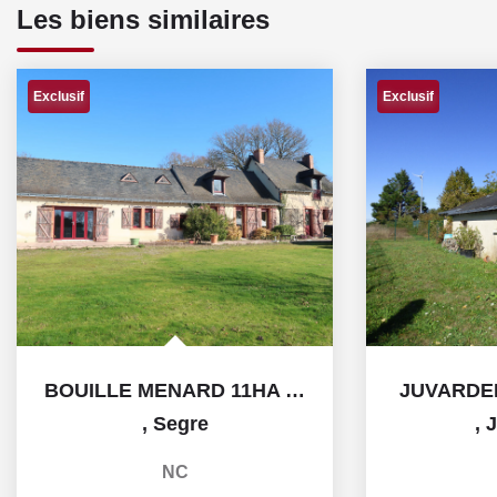
Les biens similaires
Exclusif
Exclusif
BOUILLE MENARD 11HA et pièce d'eau.
JUVARDE
,
Segre
,
J
NC