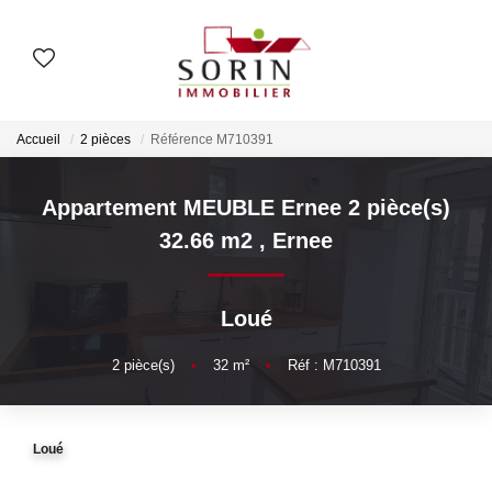
AGENCES
Accueil
2 pièces
Référence M710391
Nos Agences
Notre Histoire
Appartement MEUBLE Ernee 2 pièce(s)
32.66 m2
,
Ernee
ESTIMER
Loué
Estimation En Ligne
2
pièce(s)
•
32
m²
•
Réf : M710391
Estimation En Présentiel
ACHETER
Loué