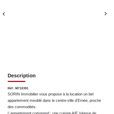
LOUER
NOS SERVICES
Gestion
Syndic
CONTACT
MON ESPACE
Description
Réf : M710391
SORIN Immobilier vous propose à la location un bel
appartement meublé dans le centre-ville d'Ernée, proche
des commodités.
L'appartement comprend : une cuisine A/E (plaque de