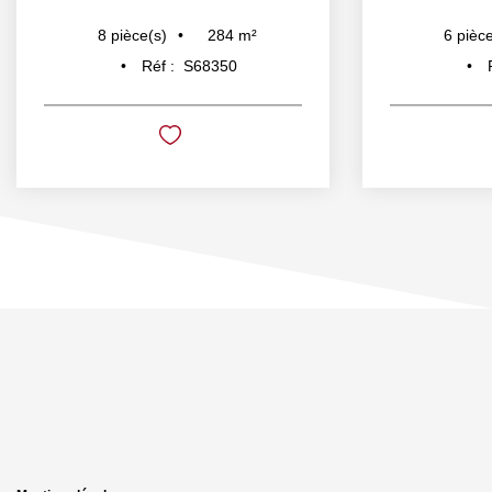
284
m²
8
pièce(s)
6
pièce
Réf :
S68350