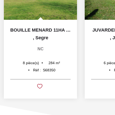
BOUILLE MENARD 11HA et pièce d'eau.
JUVARDE
,
Segre
,
J
NC
284
m²
8
pièce(s)
6
pièce
Réf :
S68350