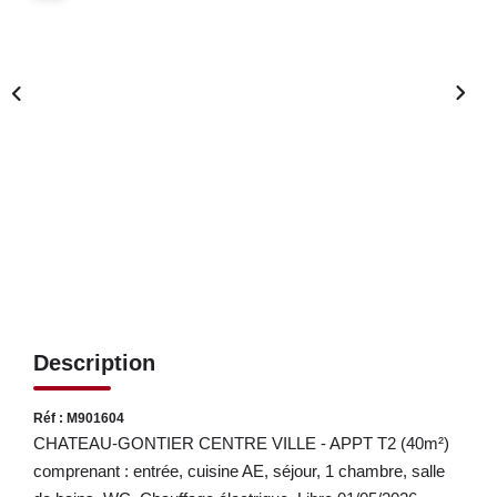
LOUER
NOS SERVICES
Gestion
Syndic
CONTACT
MON ESPACE
Description
Réf : M901604
CHATEAU-GONTIER CENTRE VILLE - APPT T2 (40m²)
comprenant : entrée, cuisine AE, séjour, 1 chambre, salle