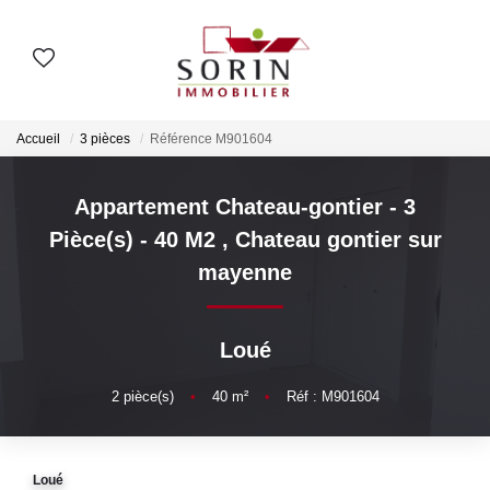
AGENCES
Accueil
3 pièces
Référence M901604
Nos Agences
Notre Histoire
Appartement Chateau-gontier - 3
Pièce(s) - 40 M2
,
Chateau gontier sur
mayenne
ESTIMER
Estimation En Ligne
Loué
Estimation En Présentiel
2
pièce(s)
•
40
m²
•
Réf : M901604
ACHETER
Loué