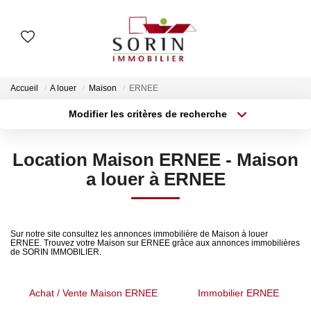
AGENCES
Accueil
A louer
Maison
ERNEE
Nos Agences
Modifier les critères de recherche
Type de transaction
Localisation
Notre Histoire
Acheter
Localisation
Location Maison ERNEE - Maison
Type de bien
Surface min
Sélectionnez...
a louer à ERNEE
ESTIMER
Plus de critères
Budget max
Estimation En Ligne
Estimation En Présentiel
Sur notre site consultez les annonces immobilière de Maison à louer
Créer une alerte
ERNEE. Trouvez votre Maison sur ERNEE grâce aux annonces immobilières
de SORIN IMMOBILIER.
ACHETER
Achat / Vente Maison ERNEE
Immobilier ERNEE