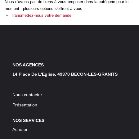
Nous n'avons pas de biens à vous proposer dans la catégorie pour le
LOUER
moment , plusieurs options s'offrent à vous :
Transmettez-nous votre demande
NOS SERVICES
Gestion
Syndic
NOS AGENCES
CONTACT
14 Place De L'Église, 49370 BÉCON-LES-GRANITS
MON ESPACE
Nous contacter
Présentation
NOS SERVICES
Acheter