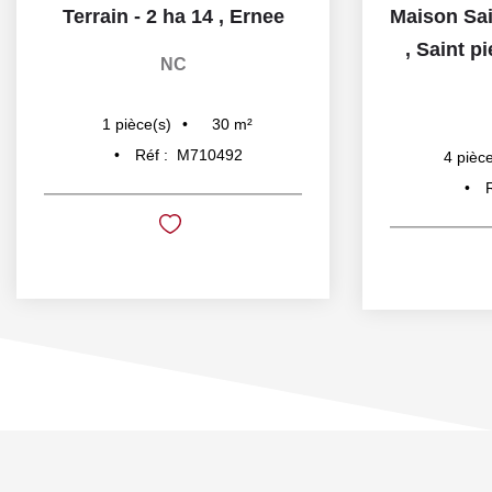
Terrain - 2 ha 14
,
Ernee
,
Saint pi
NC
30
m²
1
pièce(s)
Réf :
M710492
4
pièce