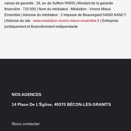
caisse de garantie : 26, av. de Suffren PARIS | Montant de la garantie
financière : 720 000 | Nom du médiateur : Médiation - Vivons Mieux
Ensemble | Adresse du médiateur : 2 impasse de Beauregard 54000 NANCY
| Adresse du site :
www.mediation-vivons-mieux-ensemble.fr
|
Entreprise
juridiquement et financièrement indépendante
NOS AGENCES
14 Place De L'Église, 49370 BÉCON-LES-GRANITS
Nous contacter