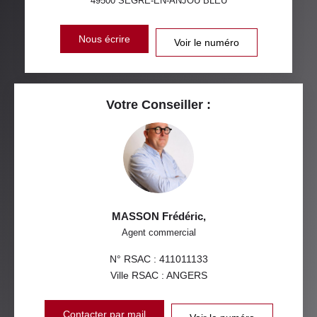
49500
SEGRÉ-EN-ANJOU BLEU
Nous écrire
Voir le numéro
Votre Conseiller :
MASSON Frédéric
,
Agent commercial
N° RSAC : 411011133
Ville RSAC : ANGERS
Contacter par mail