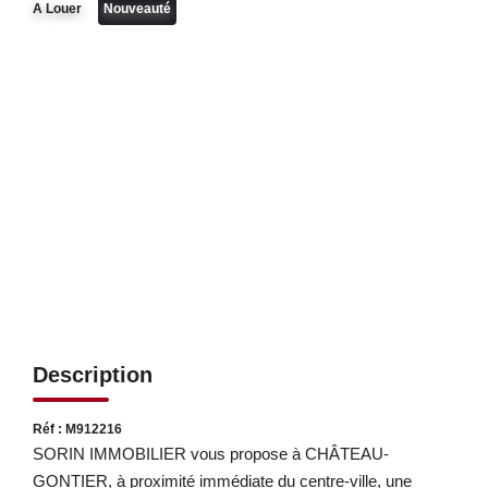
LOUER
A Louer
Nouveauté
NOS SERVICES
Gestion
Syndic
CONTACT
MON ESPACE
Description
Réf : M912216
SORIN IMMOBILIER vous propose à CHÂTEAU-
GONTIER, à proximité immédiate du centre-ville, une