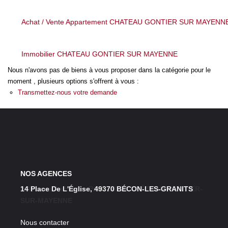
LOUER
Achat / Vente Appartement CHATEAU GONTIER SUR MAYENN
NOS SERVICES
Immobilier CHATEAU GONTIER SUR MAYENNE
Gestion
Nous n'avons pas de biens à vous proposer dans la catégorie pour le
Syndic
moment , plusieurs options s'offrent à vous :
Transmettez-nous votre demande
CONTACT
MON ESPACE
NOS AGENCES
14 Place De L'Église, 49370 BÉCON-LES-GRANITS
2 Avenue Ambroise Paré, 53200 CHÂTEAU-GONTIER-
SUR-MAYENNE
Nous contacter