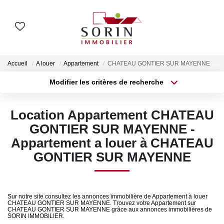
AGENCES
Accueil
A louer
Appartement
CHATEAU GONTIER SUR MAYENNE
Nos Agences
Modifier les critères de recherche
Type de transaction
Localisation
Notre Histoire
Acheter
Localisation
Location Appartement CHATEAU
Type de bien
Surface min
Sélectionnez...
GONTIER SUR MAYENNE -
ESTIMER
Appartement a louer à CHATEAU
Plus de critères
Budget max
Estimation En Ligne
GONTIER SUR MAYENNE
Estimation En Présentiel
Créer une alerte
Sur notre site consultez les annonces immobilière de Appartement à louer
ACHETER
CHATEAU GONTIER SUR MAYENNE. Trouvez votre Appartement sur
CHATEAU GONTIER SUR MAYENNE grâce aux annonces immobilières de
SORIN IMMOBILIER.