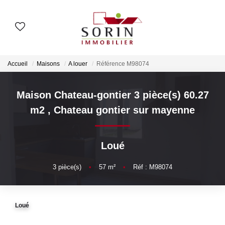
AGENCES
Accueil
Maisons
A louer
Référence M98074
Nos Agences
Notre Histoire
Maison Chateau-gontier 3 pièce(s) 60.27
m2
,
Chateau gontier sur mayenne
ESTIMER
Loué
Estimation En Ligne
3
pièce(s)
•
57
m²
•
Réf : M98074
Estimation En Présentiel
ACHETER
Loué