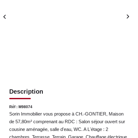
LOUER
NOS SERVICES
Gestion
Syndic
CONTACT
MON ESPACE
Description
Réf : M98074
Sorin Immobilier vous propose à CH.-GONTIER, Maison
de 57,80m² comprenant au RDC : Salon séjour ouvert sur
cousine aménagée, salle d'eau, WC. A L'étage : 2
chambres. Terrasse, Terrain, Garage. Chauffage électrique.