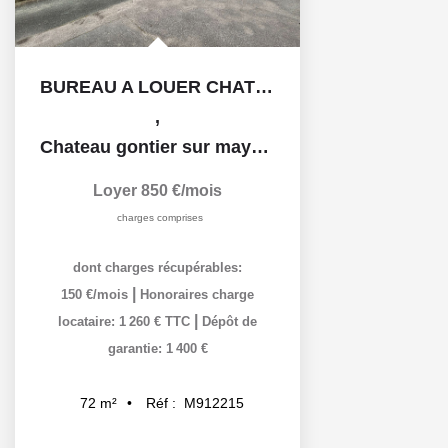
BUREAU A LOUER CHATEAU GONTIER
,
Chateau gontier sur mayenne
Loyer 850 €/mois
charges comprises
dont charges récupérables:
|
150 €/mois
Honoraires charge
|
locataire: 1 260 € TTC
Dépôt de
garantie: 1 400 €
Réf :
M912215
72
m²