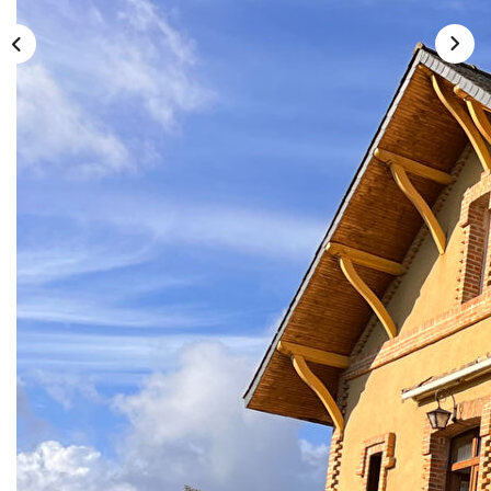
LOUER
NOS SERVICES
Gestion
Syndic
CONTACT
MON ESPACE
Description
Réf : S69436
SORIN IMMOBILIER vous propose sur la commune du
Bourg D'Iré, cette charmante maison, ancien moulin du
19ème siècle rénovée en habitation. Elle se compose d'une
entrée, d'un salon séjour sur deux niveaux avec cheminée,