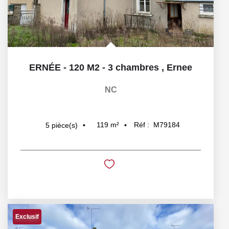
ERNÉE - 120 M2 - 3 chambres
,
Ernee
NC
119
m²
Réf :
M79184
5
pièce(s)
Exclusif