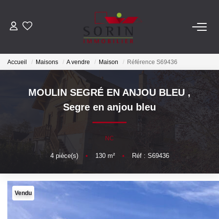
AGENCES
Accueil
Maisons
A vendre
Maison
Référence S69436
Nos Agences
Notre Histoire
MOULIN SEGRÉ EN ANJOU BLEU
,
Segre en anjou bleu
ESTIMER
NC
Estimation En Ligne
4
pièce(s)
•
130
m²
•
Réf : S69436
Estimation En Présentiel
ACHETER
Vendu