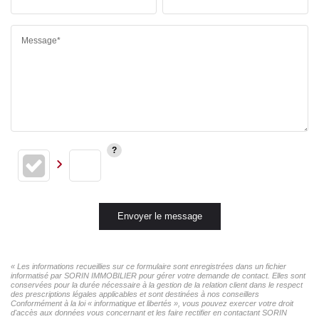
Message*
Envoyer le message
« Les informations recueillies sur ce formulaire sont enregistrées dans un fichier
informatisé par SORIN IMMOBILIER pour gérer votre demande de contact. Elles sont
conservées pour la durée nécessaire à la gestion de la relation client dans le respect
des prescriptions légales applicables et sont destinées à nos conseillers
Conformément à la loi « informatique et libertés », vous pouvez exercer votre droit
d'accès aux données vous concernant et les faire rectifier en contactant SORIN