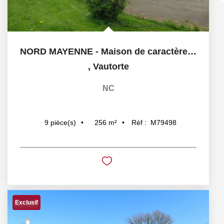
NORD MAYENNE - Maison de caractère à rénover
,
Vautorte
NC
256
m²
Réf :
M79498
9
pièce(s)
Exclusif