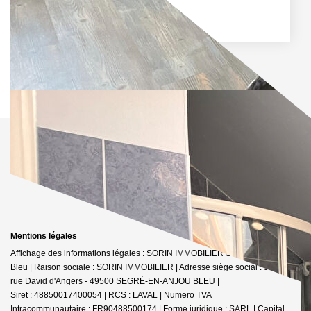
Mentions légales
Affichage des informations légales : SORIN IMMOBILIER Segré-en-Anjou
Bleu | Raison sociale : SORIN IMMOBILIER | Adresse siège social : 52 bis
rue David d'Angers - 49500 SEGRÉ-EN-ANJOU BLEU |
Siret : 48850017400054 | RCS : LAVAL | Numero TVA
Intracommunautaire : FR90488500174 | Forme juridique : SARL | Capital