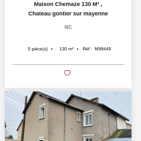
Maison Chemaze 130 M²
,
Chateau gontier sur mayenne
NC
130
m²
Réf :
M98448
5
pièce(s)