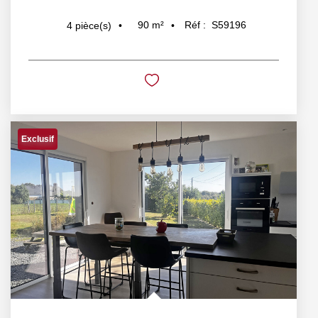
90
m²
Réf :
S59196
4
pièce(s)
Exclusif