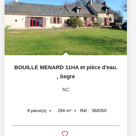
BOUILLE MENARD 11HA et pièce d'eau.
,
Segre
NC
284
m²
Réf :
S68350
8
pièce(s)