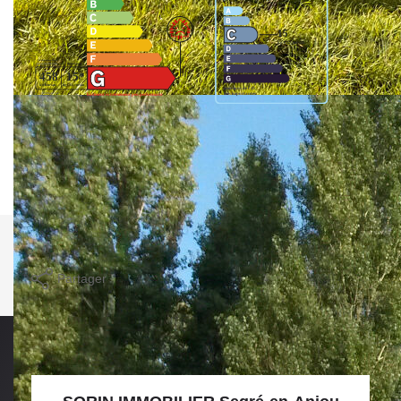
Logement à consommation énergétique excessive. : classe
G. Montant estimé des dépenses annuelles d'énergie pour
un usage standard entre 2700€ et 3700€. Pour la date de
référence 01/01/2021.
Imprimer
Partager