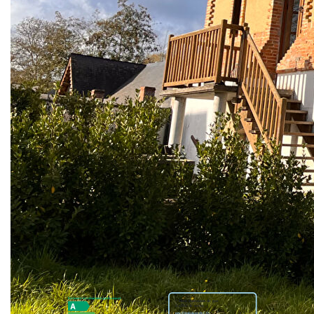
d'une cuisine aménagée et équipée, d'un bureau et d'un wc.
A l'étage un grand palier avec rangements dessert deux
chambres dont une avec dressing et une salle d'eau avec
wc.
Au niveau inférieur, une roue à aubes rénovée et
fonctionnelle ainsi qu'une grande pièce de stockage. Vous
profiterez d'un terrain arboré, longeant la rivière avec une
vue dégagée sur le village et le château. Les informations
sur les risques auxquels ce bien est exposé sont
disponibles sur le site Géorisques.
Pour tous renseignements, contactez Valentin RENIER (EI)
O6 06 48 88 79 Agent commercial RSAC n°932499270
Nos honoraires
Nous contacter
Diagnostics énergétiques