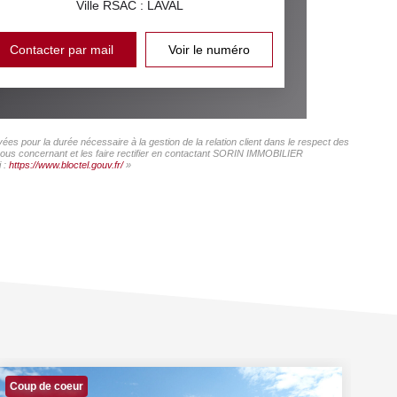
Ville RSAC : LAVAL
Contacter par mail
Voir le numéro
s pour la durée nécessaire à la gestion de la relation client dans le respect des
s vous concernant et les faire rectifier en contactant SORIN IMMOBILIER
i :
https://www.bloctel.gouv.fr/
»
Coup de coeur