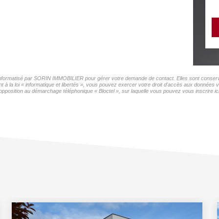
r informatisé par SORIN IMMOBILIER pour gérer votre demande de contact. Elles sont conservée
t à la loi « informatique et libertés », vous pouvez exercer votre droit d'accès aux donnée
pposition au démarchage téléphonique « Bloctel », sur laquelle vous pouvez vous inscrire ic