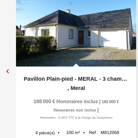
Pavillon Plain-pied - MERAL - 3 chambres
,
Meral
188 000 €
Honoraires inclus
|
180 000 €
|
Honoraires non inclus
Honoraires : 4,44% TTC à la charge de l'acquéreur
100
m²
Réf :
M812068
4
pièce(s)