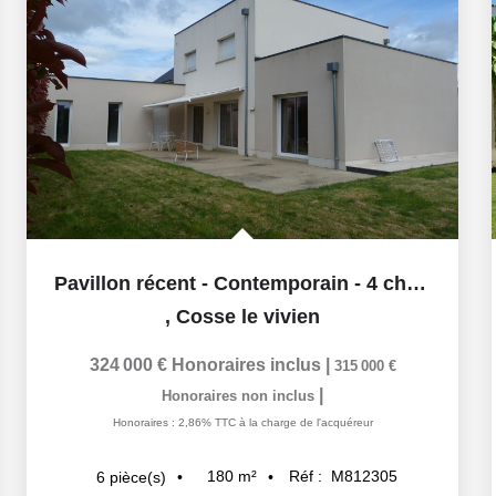
Pavillon récent - Contemporain - 4 chambres
,
Cosse le vivien
324 000 €
Honoraires inclus
|
315 000 €
|
Honoraires non inclus
Honoraires : 2,86% TTC à la charge de l'acquéreur
180
m²
Réf :
M812305
6
pièce(s)