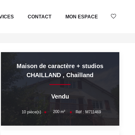
VICES
CONTACT
MON ESPACE
Maison de caractère + studios
CHAILLAND
,
Chailland
Vendu
200
m²
10
pièce(s)
Réf :
M711469