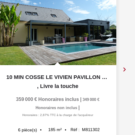
10 MIN COSSE LE VIVIEN PAVILLON 4 CHAMBRES AVEC PISCINE
,
Livre la touche
359 000 €
Honoraires inclus
|
349 000 €
|
Honoraires non inclus
Honoraires : 2,87% TTC à la charge de l'acquéreur
185
m²
Réf :
M811302
6
pièce(s)