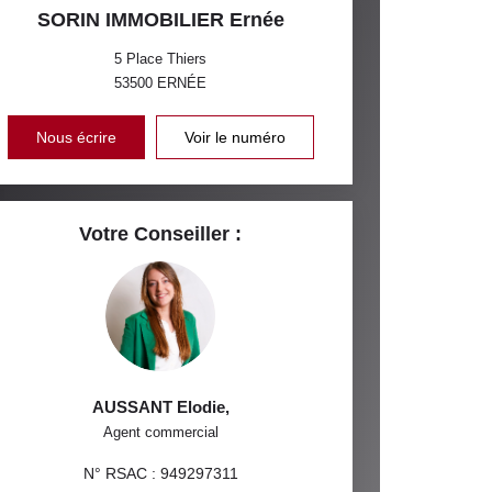
SORIN IMMOBILIER Ernée
5 Place Thiers
53500
ERNÉE
Nous écrire
Voir le numéro
Votre Conseiller :
AUSSANT Elodie
,
Agent commercial
N° RSAC : 949297311