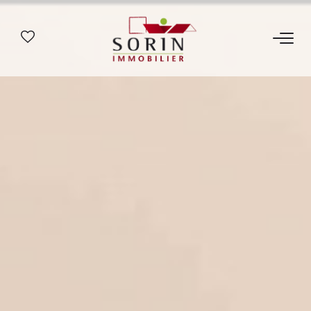
AGENCES
Nos Agences
Notre Histoire
ESTIMER
Estimation En Ligne
Estimation En Présentiel
ACHETER