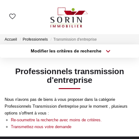
AGENCES
Accueil
Professionnels
Transmission d'entreprise
Nos Agences
Modifier les critères de recherche
Type de transaction
Localisation
Notre Histoire
Acheter
Localisation
Professionnels transmission
Type de bien
Surface min
Sélectionnez...
d'entreprise
ESTIMER
Plus de critères
Budget max
Estimation En Ligne
Nous n'avons pas de biens à vous proposer dans la catégorie
Estimation En Présentiel
Professionnels Transmission d'entreprise pour le moment , plusieurs
Créer une alerte
options s'offrent à vous :
Re-soumettre la recherche avec moins de critères.
ACHETER
Transmettez-nous votre demande