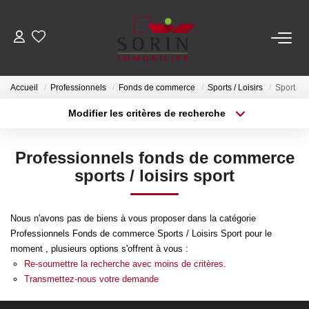
AGENCES
Accueil
Professionnels
Fonds de commerce
Sports / Loisirs
Sport
Nos Agences
Modifier les critères de recherche
Notre Histoire
Localisation
Type de transaction
Surface min
Professionnels fonds de commerce
Type de bien
ESTIMER
sports / loisirs sport
Plus de critères
Budget max
Estimation En Ligne
Créer une alerte
Nous n'avons pas de biens à vous proposer dans la catégorie
Estimation En Présentiel
Professionnels Fonds de commerce Sports / Loisirs Sport pour le
moment , plusieurs options s'offrent à vous :
Re-soumettre la recherche avec moins de critères.
ACHETER
Transmettez-nous votre demande