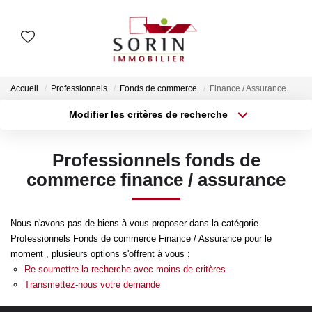
AGENCES
Accueil
Professionnels
Fonds de commerce
Finance / Assurance
Nos Agences
Modifier les critères de recherche
Type de transaction
Localisation
Notre Histoire
Acheter
Localisation
Professionnels fonds de
Type de bien
Surface min
Sélectionnez...
commerce finance / assurance
ESTIMER
Plus de critères
Budget max
Estimation En Ligne
Nous n'avons pas de biens à vous proposer dans la catégorie
Estimation En Présentiel
Professionnels Fonds de commerce Finance / Assurance pour le
Créer une alerte
moment , plusieurs options s'offrent à vous :
Re-soumettre la recherche avec moins de critères.
ACHETER
Transmettez-nous votre demande