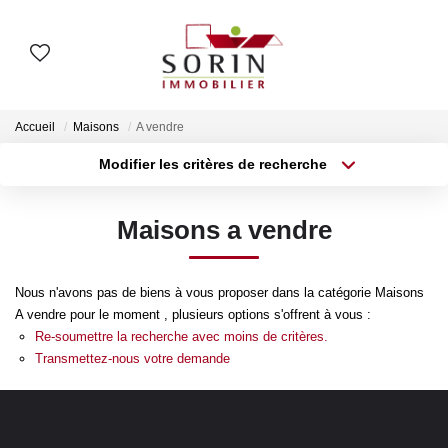
AGENCES
Accueil
Maisons
A vendre
Nos Agences
Modifier les critères de recherche
Type de transaction
Localisation
Notre Histoire
Acheter
Localisation
Maisons a vendre
Type de bien
Surface min
Sélectionnez...
ESTIMER
Nous n'avons pas de biens à vous proposer dans la catégorie Maisons
Plus de critères
Budget max
Estimation En Ligne
A vendre pour le moment , plusieurs options s'offrent à vous :
Estimation En Présentiel
Re-soumettre la recherche avec moins de critères.
Créer une alerte
Transmettez-nous votre demande
ACHETER