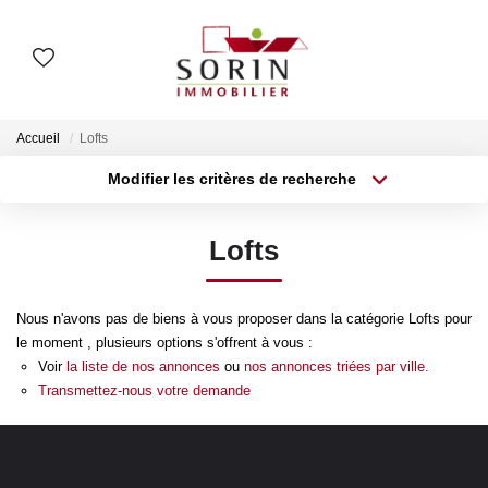
AGENCES
Accueil
Lofts
Nos Agences
Modifier les critères de recherche
Type de transaction
Localisation
Notre Histoire
Acheter
Localisation
Lofts
Type de bien
Surface min
Sélectionnez...
ESTIMER
Nous n'avons pas de biens à vous proposer dans la catégorie Lofts pour
Plus de critères
Budget max
Estimation En Ligne
le moment , plusieurs options s'offrent à vous :
Estimation En Présentiel
Voir
la liste de nos annonces
ou
nos annonces triées par ville.
Créer une alerte
Transmettez-nous votre demande
ACHETER