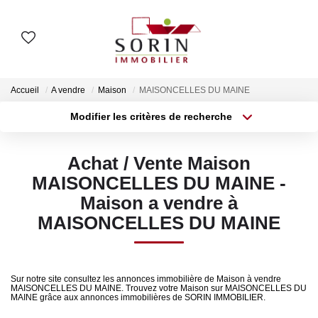
AGENCES
Accueil
A vendre
Maison
MAISONCELLES DU MAINE
Nos Agences
Modifier les critères de recherche
Type de transaction
Localisation
Notre Histoire
Acheter
Localisation
Achat / Vente Maison
Type de bien
Surface min
Sélectionnez...
MAISONCELLES DU MAINE -
ESTIMER
Maison a vendre à
Plus de critères
Budget max
Estimation En Ligne
MAISONCELLES DU MAINE
Estimation En Présentiel
Créer une alerte
Sur notre site consultez les annonces immobilière de Maison à vendre
ACHETER
MAISONCELLES DU MAINE. Trouvez votre Maison sur MAISONCELLES DU
MAINE grâce aux annonces immobilières de SORIN IMMOBILIER.