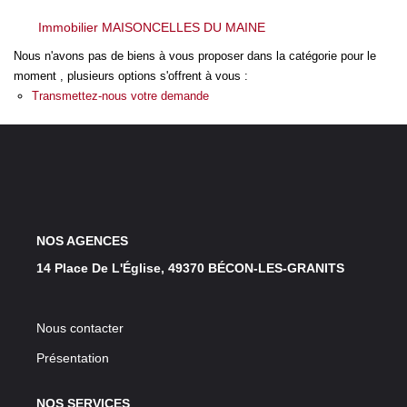
LOUER
Immobilier MAISONCELLES DU MAINE
Nous n'avons pas de biens à vous proposer dans la catégorie pour le
NOS SERVICES
moment , plusieurs options s'offrent à vous :
Transmettez-nous votre demande
Gestion
Syndic
CONTACT
NOS AGENCES
MON ESPACE
14 Place De L'Église, 49370 BÉCON-LES-GRANITS
Nous contacter
Présentation
NOS SERVICES